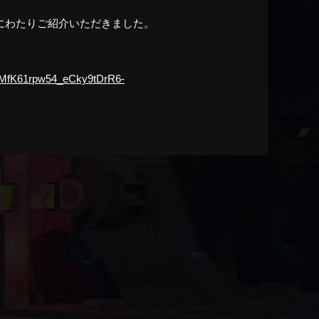
ページにわたりご紹介いただきました。
9MfK61rpw54_eCky9tDrR6-