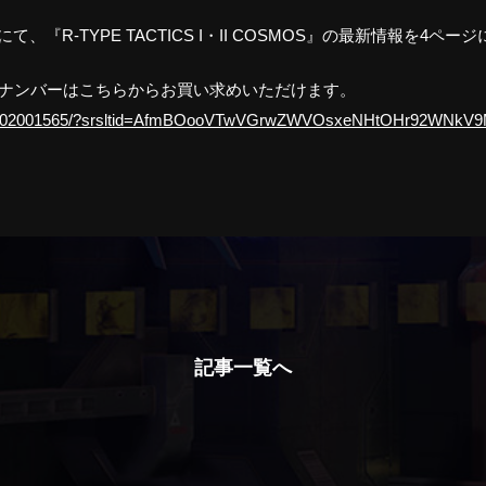
て、『R-TYPE TACTICS I・II COSMOS』の最新情報を4
バックナンバーはこちらからお買い求めいただけます。
/g322402001565/?srsltid=AfmBOooVTwVGrwZWVOsxeNHtOHr92WNkV
記事一覧へ